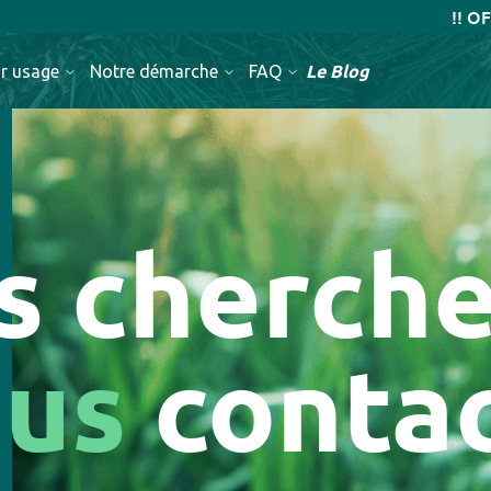
!! OFFRE de Printemp
Le Blog
r usage
Notre démarche
FAQ
s
cherch
ous
conta