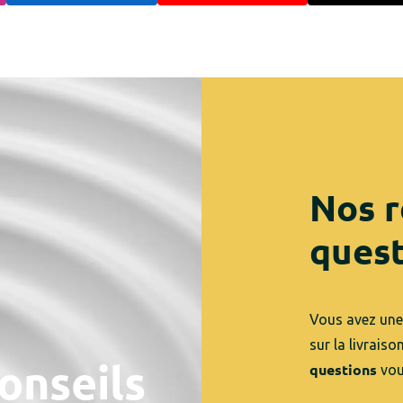
Nos r
quest
Vous avez une
sur la livrais
onseils
questions
vou