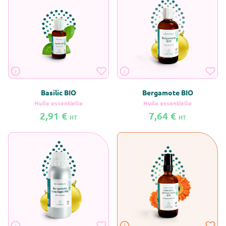
Vous devez être
connecté
avec un compte
Pro
Basilic BIO
Bergamote BIO
Huile essentielle
Huile essentielle
2,91 €
7,64 €
HT
HT
En savoir plus sur Basilic BIO
En savoir plus sur Bergamote BIO