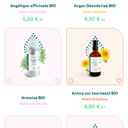
Angélique officinale BIO
Argan Désodorisé BIO
Huile essentielle
Huile végétale
5,00 €
9,95 €
HT
HT
En savoir plus sur Angélique officinale BIO
En savoir plus sur Argan Désodoris
Arnica sur tournesol BIO
Armoise BIO
Macérât huileux
Huile essentielle
8,85 €
HT
En savoir plus sur Armoise BIO
En savoir plus sur Arnica sur tourn