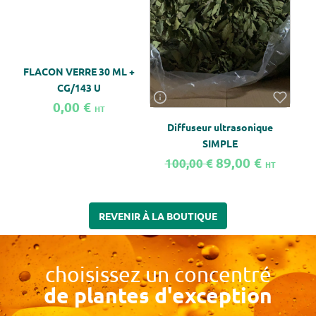
D
FLACON VERRE 30 ML +
CG/143 U
0,00 €
HT
Diffuseur ultrasonique
SIMPLE
89,00 €
100,00 €
HT
En savoir plus sur FLACON VERRE 30 ML + CG/143 U
En savoir plus sur Diffuseur ultrason
En sa
REVENIR À LA BOUTIQUE
choisissez un concentré
de plantes d'exception