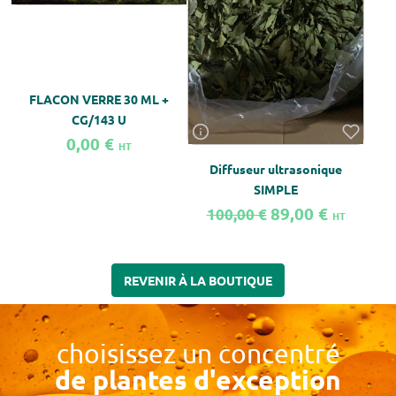
D
FLACON VERRE 30 ML +
CG/143 U
0,00 €
HT
Diffuseur ultrasonique
SIMPLE
89,00 €
100,00 €
HT
En savoir plus sur FLACON VERRE 30 ML + CG/143 U
En savoir plus sur Diffuseur ultrason
En sa
REVENIR À LA BOUTIQUE
choisissez un concentré
de plantes d'exception