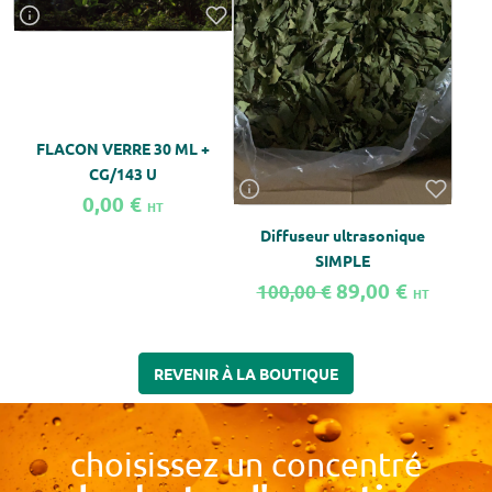
D
FLACON VERRE 30 ML +
CG/143 U
0,00 €
HT
Diffuseur ultrasonique
SIMPLE
89,00 €
100,00 €
HT
En savoir plus sur FLACON VERRE 30 ML + CG/143 U
En savoir plus sur Diffuseur ultrason
En sa
REVENIR À LA BOUTIQUE
choisissez un concentré