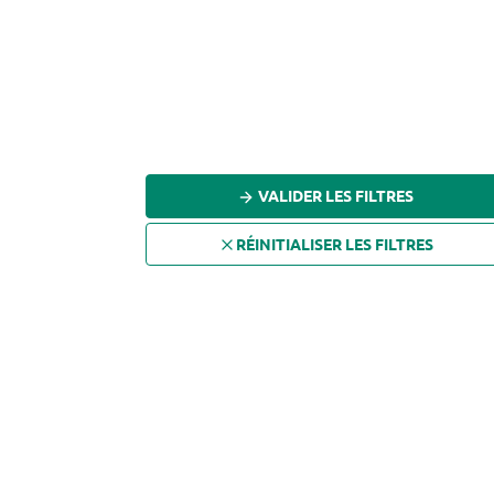
TONKA
VANILLE
VERVEINE
VETIVER
YLANG
VALIDER LES FILTRES
RÉINITIALISER LES FILTRES