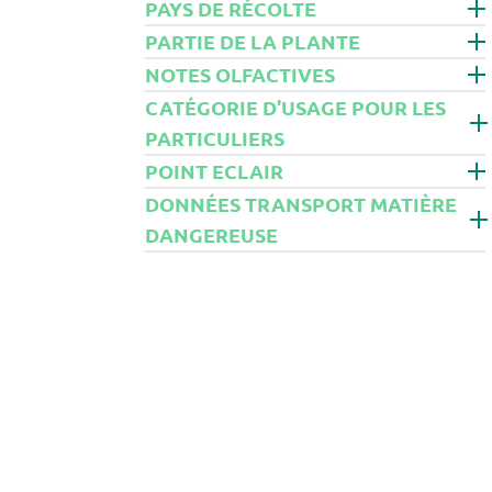
PAYS DE RÉCOLTE
IMMORTELLE
PARTIE DE LA PLANTE
IRIS
NOTES OLFACTIVES
JASMIN
JOJOBA
CATÉGORIE D'USAGE POUR LES
LAURIER
PARTICULIERS
LAVANDE
POINT ECLAIR
LAVANDIN
LITSEE
DONNÉES TRANSPORT MATIÈRE
MANDARINE
DANGEREUSE
MENTHE
MILLEPERTUIS
MYRRHE
MYRTE
NEROLI
NIAOULI
NOISETTE
ORANGE
ORIGAN
OSMANTHUS