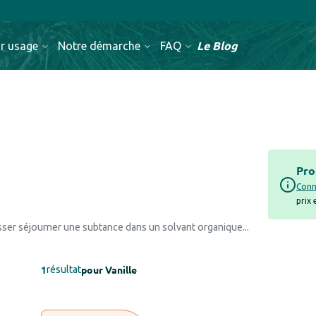
Le Blog
r usage
Notre démarche
FAQ
Pro
Conn
prix
isser séjourner une subtance dans un solvant organique...
1
pour
Vanille
résultat