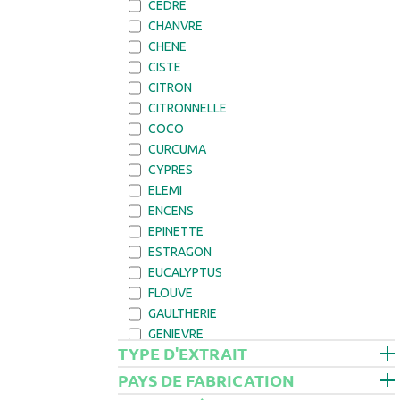
CEDRE
CHANVRE
CHENE
CISTE
CITRON
CITRONNELLE
COCO
CURCUMA
CYPRES
ELEMI
ENCENS
EPINETTE
ESTRAGON
EUCALYPTUS
FLOUVE
GAULTHERIE
GENIEVRE
TYPE D'EXTRAIT
GERANIUM
GINGEMBRE
PAYS DE FABRICATION
GIROFLE