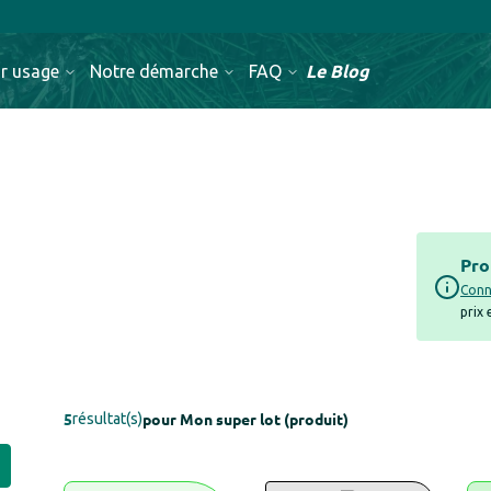
Le Blog
r usage
Notre démarche
FAQ
Pro
Conn
prix
5
pour
Mon super lot (produit)
résultat(s)