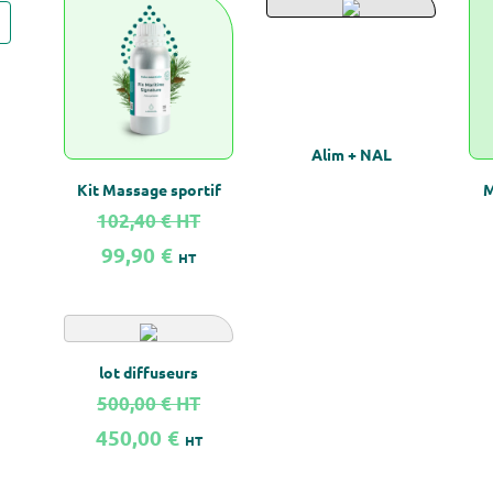
Alim + NAL
Kit Massage sportif
M
102,40 €
HT
99,90 €
HT
En savoir plus sur Kit Massage sportif
En savoir plus sur Alim + NAL
En 
Vous devez
lot diffuseurs
être
connecté
500,00 €
HT
avec un compte
450,00 €
Pro
HT
En savoir plus sur lot diffuseurs