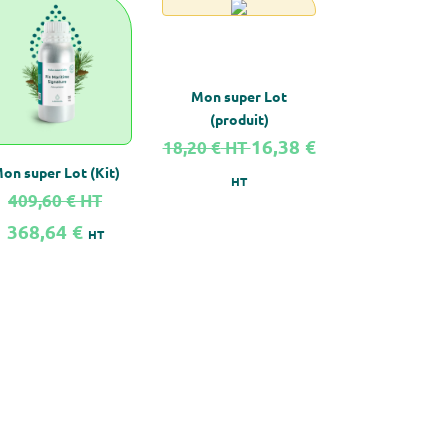
Mon super Lot
(produit)
16,38 €
18,20 €
HT
on super Lot (Kit)
HT
409,60 €
HT
368,64 €
HT
savoir plus sur Mon super Lot (Kit)
En savoir plus sur Mon super Lot (produit)