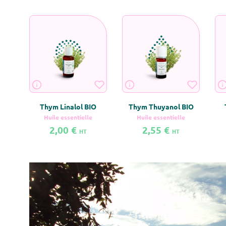
Thym Linalol BIO
Thym Thuyanol BIO
Huile essentielle
Huile essentielle
2,00 €
2,55 €
HT
HT
En savoir plus sur Thym Linalol BIO
En savoir plus sur Thym Thuyano
En 