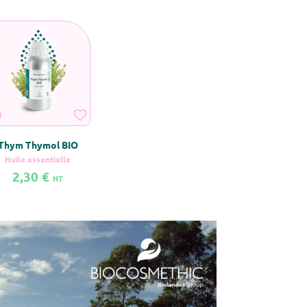
Thym Thymol BIO
Huile essentielle
2,30 €
HT
l BIO
savoir plus sur Thym Thymol BIO