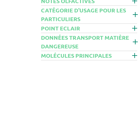
NOTES OLFACTIVES
ORIGAN
OSMANTHUS
CATÉGORIE D'USAGE POUR LES
PALMAROSA
PARTICULIERS
PATCHOULI
POINT ECLAIR
PEROU
PERSIL
DONNÉES TRANSPORT MATIÈRE
PETITGRAIN
DANGEREUSE
PEUPLIER
MOLÉCULES PRINCIPALES
PIN
POIVRE
RAVINTSARA
ROMARIN
ROSE
SANTAL
SAPIN
SARRIETTE
SAUGE
SOLUBOL
SOUCI
TANAISIE