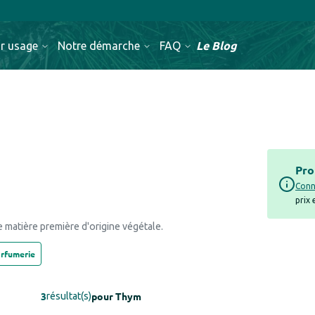
!! OFFRE de 
Le Blog
r usage
Notre démarche
FAQ
Pro
Conn
prix
 matière première d'origine végétale.
arfumerie
3
pour
Thym
résultat(s)