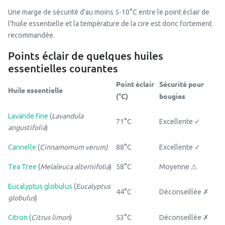
Une marge de sécurité d'au moins 5-10°C entre le point éclair de
l'huile essentielle et la température de la cire est donc fortement
recommandée.
Points éclair de quelques huiles
essentielles courantes
Point éclair
Sécurité pour
Huile essentielle
(°C)
bougies
Lavande fine
(
Lavandula
71°C
Excellente ✓
angustifolia
)
Cannelle
(
Cinnamomum verum)
88°C
Excellente ✓
Tea Tree
(
Melaleuca alternifolia
)
58°C
Moyenne ⚠
Eucalyptus globulus
(
Eucalyptus
44°C
Déconseillée ✗
globulus
)
Citron
(
Citrus limon
)
53°C
Déconseillée ✗