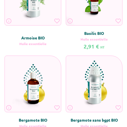
Basilic BIO
Armoise BIO
Huile essentielle
Huile essentielle
2,91 €
HT
En savoir plus sur Armoise BIO
En savoir plus sur Basilic BIO
Vous devez être
connecté
avec un compte
Pro
Bergamote BIO
Bergamote sans bgpt BIO
Huile essentielle
Huile essentielle