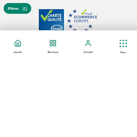
Filtrer
Paiement sécurisé
Accueil
Boutique
Compte
Menu
Nos extraits naturels
Par usage
Faq