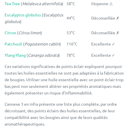
Tea Tree
(
Melaleuca alternifolia
)
58°C
Moyenne ⚠
Eucalyptus globulus
(
Eucalyptus
44°C
Déconseillée ✗
globulus
)
Citron
(
Citrus limon
)
53°C
Déconseillée ✗
Patchouli
(
Pogostemon cablin
)
116°C
Excellente ✓
Ylang-Ylang
(
Cananga odorata
)
78°C
Excellente ✓
Ces variations significatives de points éclair expliquent pourquoi
toutes les huiles essentielles ne sont pas adaptées à la fabrication
de bougies. Utiliser une huile essentielle avec un point éclair trop
bas peut non seulement altérer ses propriétés aromatiques mais
également présenter un risque d'inflammabilité.
L'annexe 3 en infra présente une liste plus complète, par ordre
décroissant, des points éclairs des huiles essentielles, de leur
compatibilité avec les bougies ainsi que de leurs qualités
aromathérapeutiques.