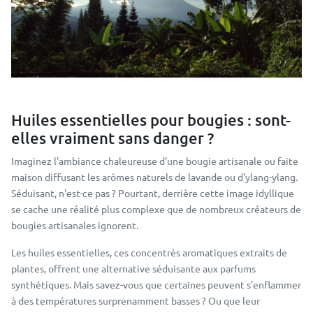
Huiles essentielles pour bougies : sont-
elles vraiment sans danger ?
Imaginez l'ambiance chaleureuse d'une bougie artisanale ou faite
maison diffusant les arômes naturels de lavande ou d'ylang-ylang.
Séduisant, n'est-ce pas ? Pourtant, derrière cette image idyllique
se cache une réalité plus complexe que de nombreux créateurs de
bougies artisanales ignorent.
Les huiles essentielles, ces concentrés aromatiques extraits de
plantes, offrent une alternative séduisante aux parfums
synthétiques. Mais savez-vous que certaines peuvent s'enflammer
à des températures surprenamment basses ? Ou que leur