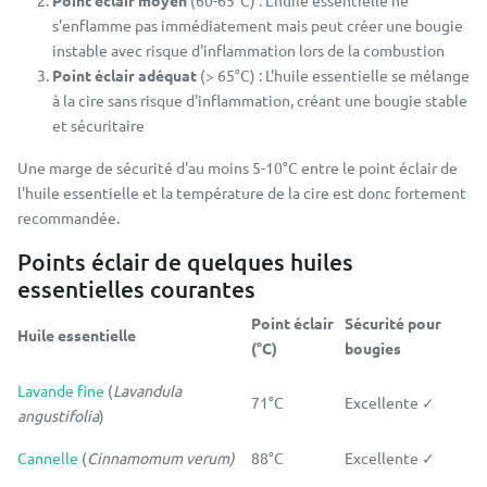
Point éclair moyen
(60-65°C) : L'huile essentielle ne
s'enflamme pas immédiatement mais peut créer une bougie
instable avec risque d'inflammation lors de la combustion
Point éclair adéquat
(> 65°C) : L'huile essentielle se mélange
à la cire sans risque d'inflammation, créant une bougie stable
et sécuritaire
Une marge de sécurité d'au moins 5-10°C entre le point éclair de
l'huile essentielle et la température de la cire est donc fortement
recommandée.
Points éclair de quelques huiles
essentielles courantes
Point éclair
Sécurité pour
Huile essentielle
(°C)
bougies
Lavande fine
(
Lavandula
71°C
Excellente ✓
angustifolia
)
Cannelle
(
Cinnamomum verum)
88°C
Excellente ✓