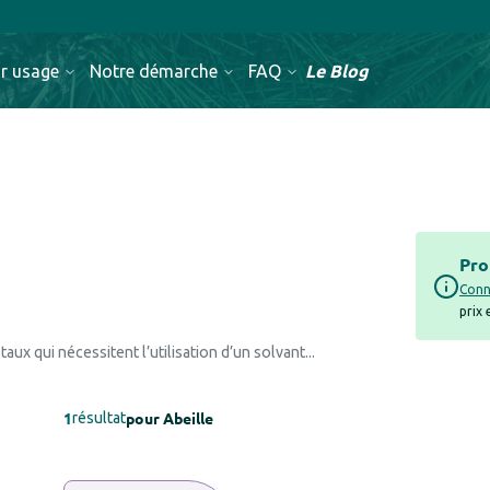
Le Blog
r usage
Notre démarche
FAQ
Pro
Conn
prix
ux qui nécessitent l’utilisation d’un solvant...
1
pour
Abeille
résultat