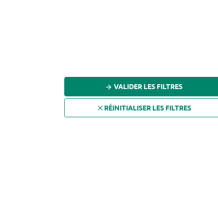
TONKA
VANILLE
VERVEINE
VETIVER
YLANG
VALIDER LES FILTRES
RÉINITIALISER LES FILTRES