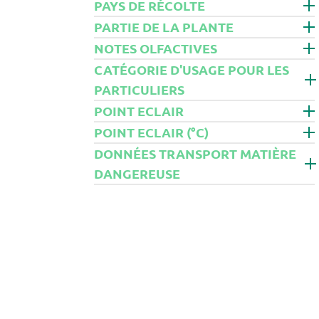
PAYS DE RÉCOLTE
IMMORTELLE
PARTIE DE LA PLANTE
IRIS
NOTES OLFACTIVES
JASMIN
JOJOBA
CATÉGORIE D'USAGE POUR LES
LAURIER
PARTICULIERS
LAVANDE
POINT ECLAIR
LAVANDIN
LITSEE
POINT ECLAIR (°C)
MANDARINE
DONNÉES TRANSPORT MATIÈRE
MENTHE
DANGEREUSE
MILLEPERTUIS
MYRRHE
MYRTE
NEROLI
NIAOULI
NOISETTE
ORANGE
ORIGAN
OSMANTHUS