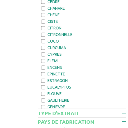
CEDRE
CHANVRE
CHENE
CISTE
CITRON
CITRONNELLE
COCO
CURCUMA
CYPRES
ELEMI
ENCENS
EPINETTE
ESTRAGON
EUCALYPTUS
FLOUVE
GAULTHERIE
GENIEVRE
TYPE D'EXTRAIT
GERANIUM
GINGEMBRE
PAYS DE FABRICATION
GIROFLE